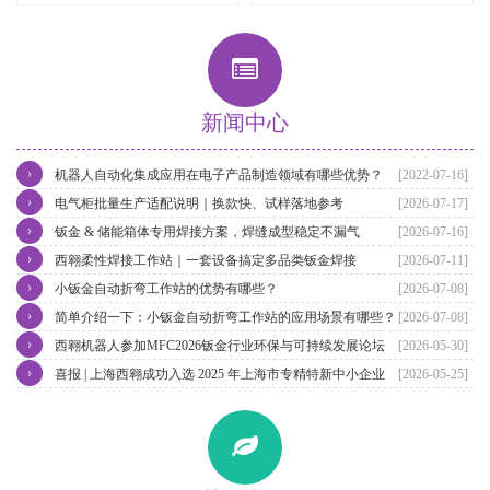
新闻中心
›
机器人自动化集成应用在电子产品制造领域有哪些优势？
[2022-07-16]
›
电气柜批量生产适配说明｜换款快、试样落地参考
[2026-07-17]
›
钣金 & 储能箱体专用焊接方案，焊缝成型稳定不漏气
[2026-07-16]
›
西翱柔性焊接工作站｜一套设备搞定多品类钣金焊接
[2026-07-11]
›
小钣金自动折弯工作站的优势有哪些？
[2026-07-08]
›
简单介绍一下：小钣金自动折弯工作站的应用场景有哪些？
[2026-07-08]
›
西翱机器人参加MFC2026钣金行业环保与可持续发展论坛
[2026-05-30]
›
喜报 | 上海西翱成功入选 2025 年上海市专精特新中小企业（第四批）
[2026-05-25]
名单