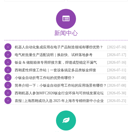
新闻中心
›
机器人自动化集成应用在电子产品制造领域有哪些优势？
[2022-07-16]
›
电气柜批量生产适配说明｜换款快、试样落地参考
[2026-07-17]
›
钣金 & 储能箱体专用焊接方案，焊缝成型稳定不漏气
[2026-07-16]
›
西翱柔性焊接工作站｜一套设备搞定多品类钣金焊接
[2026-07-11]
›
小钣金自动折弯工作站的优势有哪些？
[2026-07-08]
›
简单介绍一下：小钣金自动折弯工作站的应用场景有哪些？
[2026-07-08]
›
西翱机器人参加MFC2026钣金行业环保与可持续发展论坛
[2026-05-30]
›
喜报 | 上海西翱成功入选 2025 年上海市专精特新中小企业（第四批）
[2026-05-25]
名单