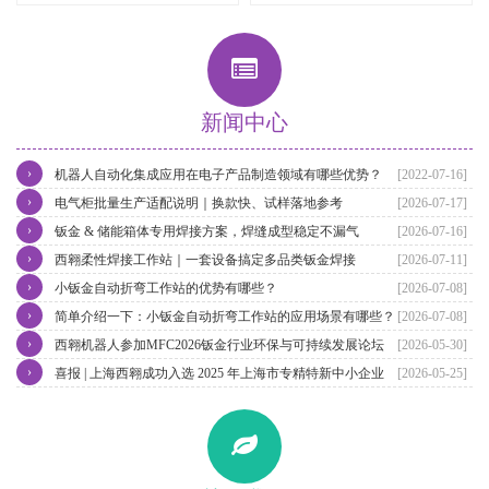
新闻中心
›
机器人自动化集成应用在电子产品制造领域有哪些优势？
[2022-07-16]
›
电气柜批量生产适配说明｜换款快、试样落地参考
[2026-07-17]
›
钣金 & 储能箱体专用焊接方案，焊缝成型稳定不漏气
[2026-07-16]
›
西翱柔性焊接工作站｜一套设备搞定多品类钣金焊接
[2026-07-11]
›
小钣金自动折弯工作站的优势有哪些？
[2026-07-08]
›
简单介绍一下：小钣金自动折弯工作站的应用场景有哪些？
[2026-07-08]
›
西翱机器人参加MFC2026钣金行业环保与可持续发展论坛
[2026-05-30]
›
喜报 | 上海西翱成功入选 2025 年上海市专精特新中小企业（第四批）
[2026-05-25]
名单