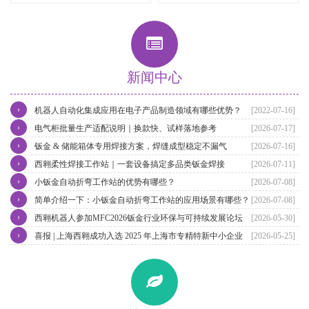
新闻中心
›
机器人自动化集成应用在电子产品制造领域有哪些优势？
[2022-07-16]
›
电气柜批量生产适配说明｜换款快、试样落地参考
[2026-07-17]
›
钣金 & 储能箱体专用焊接方案，焊缝成型稳定不漏气
[2026-07-16]
›
西翱柔性焊接工作站｜一套设备搞定多品类钣金焊接
[2026-07-11]
›
小钣金自动折弯工作站的优势有哪些？
[2026-07-08]
›
简单介绍一下：小钣金自动折弯工作站的应用场景有哪些？
[2026-07-08]
›
西翱机器人参加MFC2026钣金行业环保与可持续发展论坛
[2026-05-30]
›
喜报 | 上海西翱成功入选 2025 年上海市专精特新中小企业（第四批）
[2026-05-25]
名单